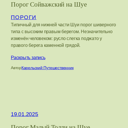
Порог Сойважский на Шуе
ПОРОГИ
Типичный для нижней части Шуи порог шиверного
типа с высоким правым берегом. Незначительно
изменён человеком: русло слегка поджато у
правого берега каменной грядой.
Раскрыть запись
Автор
Карельский Путешественник
19.01.2025
Порог Малый Толли на Шуе